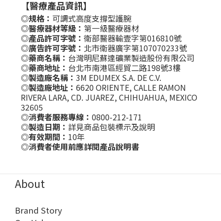
【醫療產品資訊】
◎規格：
可調式高度支撐型護腕
◎醫療器材等級：
第一級醫療器材
◎產品許可字號：
衛部醫器輸壹字第016810號
◎廣告許可字號：
北市衛器廣字第107070233號
◎藥商名稱：
台灣明尼蘇達礦業製造股份有限公司
◎藥商地址：
台北市南港區經貿二路198號3樓
◎製造廠名稱：
3M EDUMEX S.A. DE C.V.
◎製造廠地址：
6620 ORIENTE, CALLE RAMON
RIVERA LARA, CD. JUAREZ, CHIHUAHUA, MEXICO
32605
◎消費者服務專線：
0800-212-171
◎製造日期：
詳見商品包裝標示及說明
◎有效期間：
10年
◎消費者使用前應詳閱產品說明書
About
Brand Story