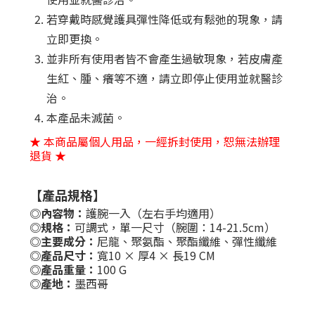
若穿戴時感覺護具彈性降低或有鬆弛的現象，請
立即更換。
並非所有使用者皆不會產生過敏現象，若皮膚產
生紅、腫、癢等不適，請立即停止使用並就醫診
治。
本產品未滅菌。
★ 本商品屬個人用品，一經拆封使用，恕無法辦理
退貨 ★
【產品規格】
◎內容物：
護腕一入（左右手均適用）
◎規格：
可調式，單一尺寸（腕圍：14-21.5cm）
◎主要成分：
尼龍、聚氨酯、聚酯纖維、彈性纖維
◎產品尺寸：
寬10 × 厚4 × 長19 CM
◎產品重量：
100 G
◎產地：
墨西哥