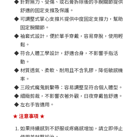
針對無力、受傷、或石膏拆除後的手腕關節提供
舒適的固定支撐及保護。
可調整式掌心支撐片提供中度固定支撐力，幫助
固定腕關節。
袖套式設計，便於單手穿戴，容易穿脫，使用輕
鬆。
符合人體工學設計，舒適合身，不影響手指活
動。
材質透氣、柔軟、耐用且不含乳膠，降低敏感機
率。
三段式魔鬼氈繫帶：容易調整至符合個人體型。
細緻剪裁，不影響衣著外觀，日夜穿戴皆舒適。
左右手皆適用。
★ 注意事項 ★
如果持續感到不舒服或疼痛感增加，請立即停止
使用並就醫診治。