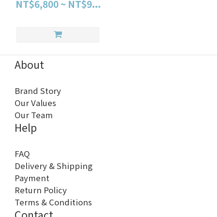
Electrical Nerve
NT$6,800 ~ NT$9...
Stimulator for Pain
About
Brand Story
Our Values
Our Team
Help
FAQ
Delivery & Shipping
Payment
Return Policy
Terms & Conditions
Contact