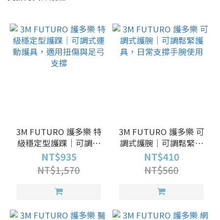
3M FUTURO 護多樂 特
3M FUTURO 護多樂 可
級穩定型護踝｜可調式
調式護腕｜可調鬆緊護
運動護具，適用扭傷與
具，日常支撐手腕使用
NT$935
NT$410
足弓支撐
NT$1,570
NT$560