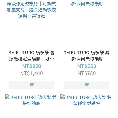
3M FUTURO 護多樂 醫
3M FUTURO 護多樂 網
療級穩定型護膝｜可調
球/高爾夫球護肘
式加壓支撐，適合運動
NT$850
NT$650
後恢復與日常行走
NT$1,440
NT$780