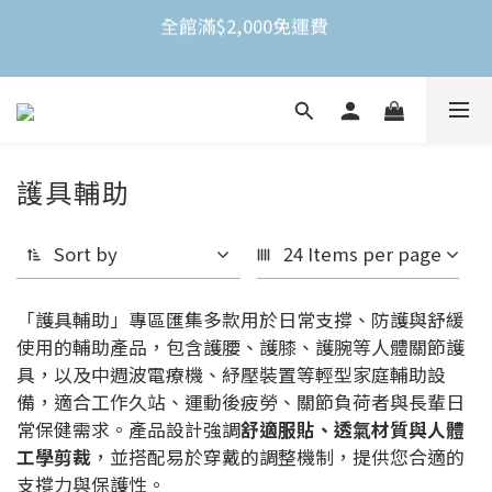
全館滿$2,000免運費 
不限金額買就送3M Nexcare人工皮防水透氣繃(體驗
包)
全館滿$2,000免運費 
護具輔助
Sort by
24 Items per page
「護具輔助」專區匯集多款用於日常支撐、防護與舒緩
使用的輔助產品，包含護腰、護膝、護腕等人體關節護
具，以及中週波電療機、紓壓裝置等輕型家庭輔助設
備，適合工作久站、運動後疲勞、關節負荷者與長輩日
常保健需求。產品設計強調
舒適服貼、透氣材質與人體
工學剪裁
，並搭配易於穿戴的調整機制，提供您合適的
支撐力與保護性。