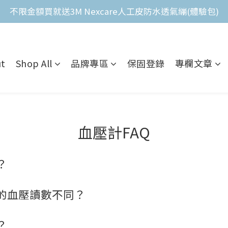
不限金額買就送3M Nexcare人工皮防水透氣繃(體驗包)
全館滿$2,000免運費 
全館滿$2,000免運費 
t
Shop All
品牌專區
保固登錄
專欄文章
血壓計FAQ
？
的血壓讀數不同？
？