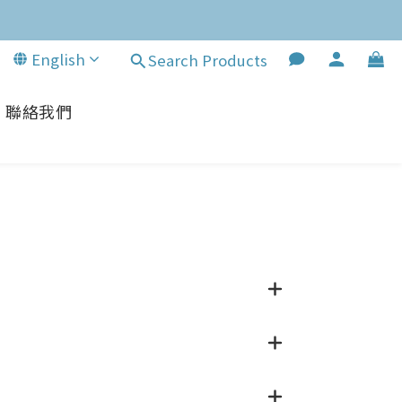
English
Search Products
聯絡我們