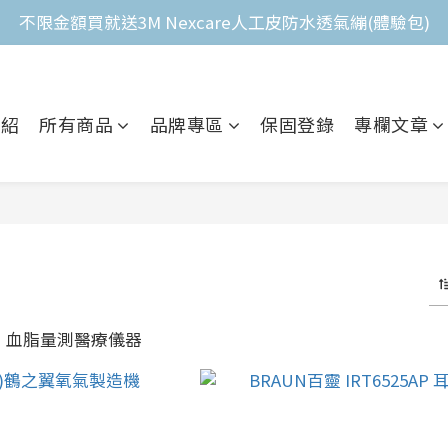
不限金額買就送3M Nexcare人工皮防水透氣繃(體驗包)
全館滿$2,000免運費 
全館滿$2,000免運費 
介紹
所有商品
品牌專區
保固登錄
專欄文章
、血脂量測醫療儀器