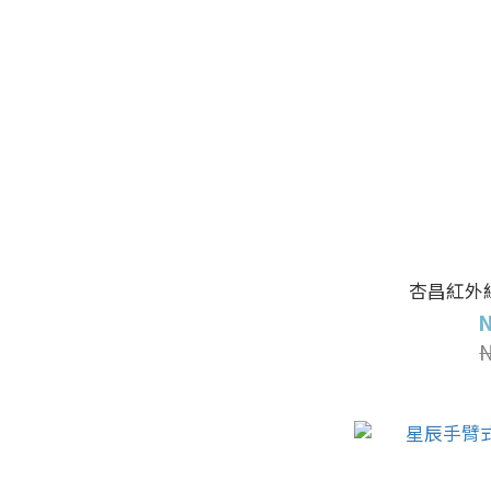
杏昌紅外線
N