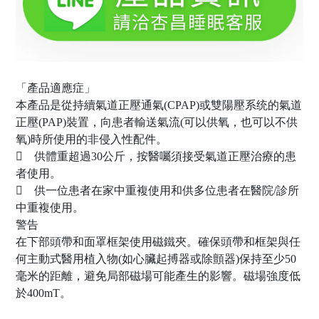
「產品適應症」
本產品是從持續氣道正壓通氣(CPAP)或雙陽壓系统的氣道
正壓(PAP)裝置，向患者輸送氣流(可以供氧，也可以不供
氧)時所使用的非侵入性配件。
 供體重超過30公斤，按醫囑須接受氣道正壓治療的患
者使用。
 供一位患者在家中重複使用和供多位患者在醫院/診所
中重複使用。
警告
在下部頭帶和面罩框架使用磁鐵夾。確保頭帶和框架與任
何主動式醫用植入物(如心臟起搏器或除顫器)保持至少50
毫米的距離，避免局部磁場可能產生的影響。磁場強度低
於400mT。