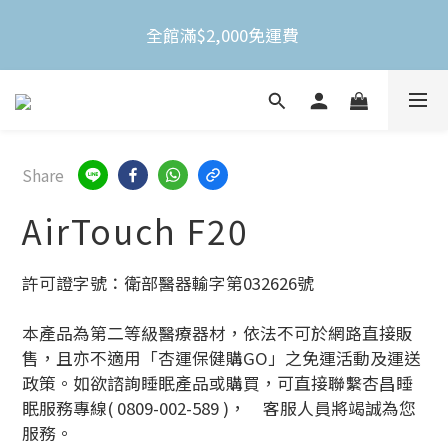
全館滿$2,000免運費 
全館滿$2,000免運費 
不限金額買就送3M Nexcare人工皮防水透氣繃(體驗
包)
全館滿$2,000免運費 
Share
AirTouch F20
許可證字號：衛部醫器輸字第032626號
本產品為第二等級醫療器材，依法不可於網路直接販
售，且亦不適用「杏運保健購GO」之免運活動及運送
政策。如欲諮詢睡眠產品或購買，可直接聯繫杏昌睡
眠服務專線( 0809-002-589 )，　客服人員將竭誠為您
服務。