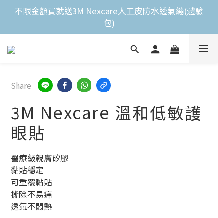
全館滿$2,000免運費 
不限金額買就送3M Nexcare人工皮防水透氣繃(體驗
包)
全館滿$2,000免運費 
Share
3M Nexcare 溫和低敏護
眼貼
醫療級親膚矽膠
黏貼穩定
可重覆黏貼
撕除不易痛
透氣不悶熱