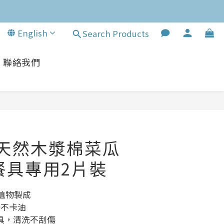
English
Search Products
聯絡我們
BUY NOW
利天然木漿棉菜瓜
餐具專用2片裝
+植物製成
洗不卡油
具，清洗不刮傷