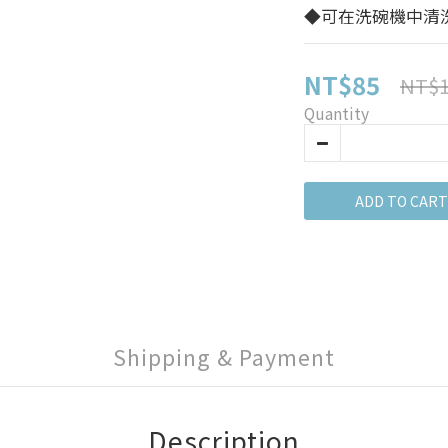
◆可在洗碗機中清洗
NT$85
NT$1
Quantity
ADD TO CART
Shipping & Payment
Description