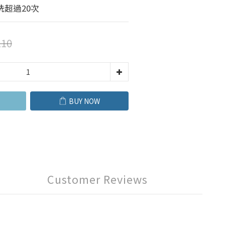
超過20次
10
BUY NOW
Customer Reviews