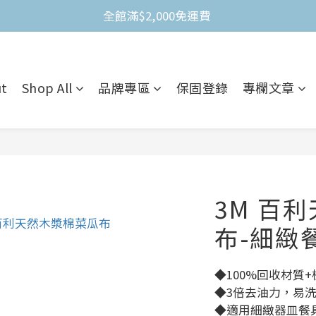
全館滿$2,000免運費 
不限金額買就送3M Nexcare人工皮防水透氣繃(體驗包)
全館滿$2,000免運費 
t
Shop All
品牌專區
保固登錄
專欄文章
3M 百
布-細緻
◆100%回收材質
◆3倍去油力，易
◆適用細緻器皿餐