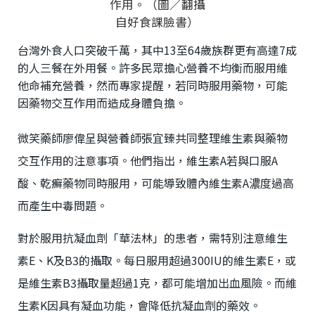
台灣外食人口突破千萬，其中13至64歲族群更有高達7成
的人三餐在外用餐。許多民眾擔心營養不均衡而服用維
他命補充營養，然而專家提醒，若同時服用藥物，可能
因藥物交互作用而造成身體負擔。
微笑藥師廖偉呈與營養師張宜臻共同整理維生素與藥物
交互作用的注意事項。他們指出，維生素A若與口服A
酸、乾癬藥物同時服用，可能導致體內維生素A濃度過高
而產生中毒問題。
對於服用抗凝血劑「華法林」的患者，需特別注意維生
素E、K及B3的攝取。每日服用超過300IU的維生素E，或
是維生素B3攝取量超過1克，都可能增加出血風險。而維
生素K因具有凝血功能，會降低抗凝血劑的藥效。