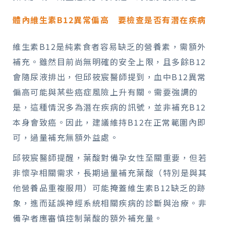
體內維生素B12異常偏高 要檢查是否有潛在疾病
維生素B12是純素食者容易缺乏的營養素，需額外
補充。雖然目前尚無明確的安全上限，且多餘B12
會隨尿液排出，但邱筱宸醫師提到，血中B12異常
偏高可能與某些癌症風險上升有關。需要強調的
是，這種情況多為潛在疾病的訊號，並非補充B12
本身會致癌。因此，建議維持B12在正常範圍內即
可，過量補充無額外益處。
邱筱宸醫師提醒，葉酸對備孕女性至關重要，但若
非懷孕相關需求，長期過量補充葉酸（特別是與其
他營養品重複服用）可能掩蓋維生素B12缺乏的跡
象，進而延誤神經系統相關疾病的診斷與治療。非
備孕者應審慎控制葉酸的額外補充量。