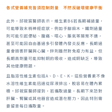
各式營養補充皆須控制劑量 不然反破壞健康平衡
此外，邱筱宸醫師表示，維生素B6若長期補過量，
可能導致末梢神經症狀，例如手腳麻木。鐵劑過量
則可能引起便秘、腹痛、噁心、脹氣等腸胃不適，
甚至可能因自由基過多引發體內發炎反應，長期過
量會損害肝臟與心臟。鋅則雖然對免疫力有益，但
長期高劑量可能抑制銅的吸收，造成銅缺乏，導致
其他健康問題。
且脂溶性維生素包括A、D、E、K，這些營養素不像
水溶性維生素能迅速從尿液排出，較容易在體內累
積。邱筱宸醫師提到，若攝取過量，長期下來恐對
肝臟、腎臟或其他器官造成潛在壓力，因此特別需
要留意每日攝取量。