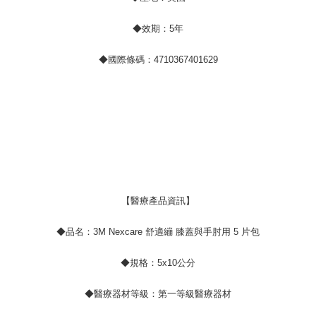
◆效期：5年
◆國際條碼：4710367401629
【醫療產品資訊】
◆品名：3M Nexcare 舒適繃 膝蓋與手肘用 5 片包
◆規格：5x10公分
◆醫療器材等級：第一等級醫療器材