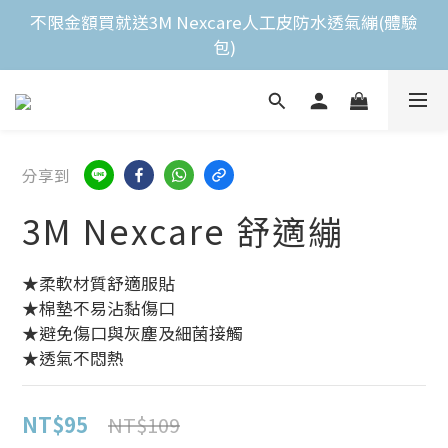
全館滿$2,000免運費 
不限金額買就送3M Nexcare人工皮防水透氣繃(體驗
包)
全館滿$2,000免運費 
分享到
3M Nexcare 舒適繃
★柔軟材質舒適服貼
★棉墊不易沾黏傷口
★避免傷口與灰塵及細菌接觸
★透氣不悶熱
NT$95
NT$109