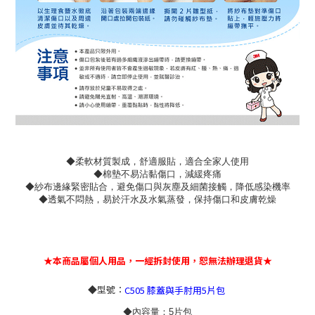
◆柔軟材質製成，舒適服貼，適合全家人使用
◆棉墊不易沾黏傷口，減緩疼痛
◆紗布邊緣緊密貼合，避免傷口與灰塵及細菌接觸，降低感染機率
◆透氣不悶熱，易於汗水及水氣蒸發，保持傷口和皮膚乾燥
★本商品屬個人用品，一經拆封使用，恕無法辦理退貨★
◆型號：
C505 膝蓋與手肘用5片包
◆內容量：5片包