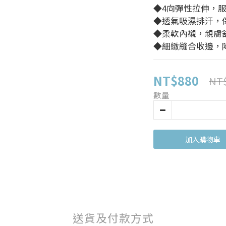
◆4向彈性拉伸，
◆透氣吸濕排汗，
◆柔軟內襯，親膚
◆細緻縫合收邊，
NT$880
NT$
數量
加入購物車
送貨及付款方式