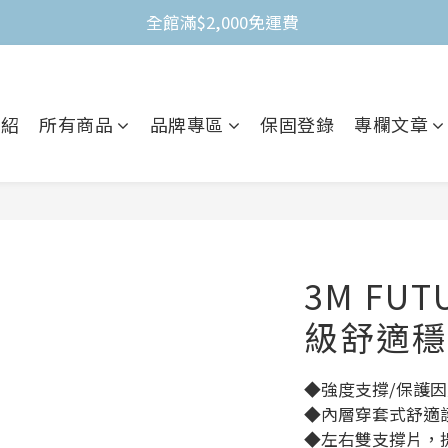
全館滿$2,000免運費 
全館滿$2,000免運費 
不限金額買就送3M Nexcare人工皮防水透氣繃(體驗包)
全館滿$2,000免運費 
介紹
所有商品
品牌專區
保固登錄
專欄文章
3M FU
級舒適穩
◆強度支撐/保護
◆內層穿套式舒適
◆左右雙支撐片，