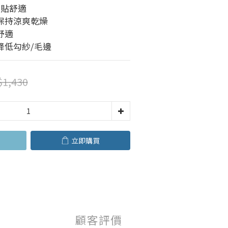
服貼舒適
保持涼爽乾燥
舒適
降低勾紗/毛邊
1,430
立即購買
顧客評價