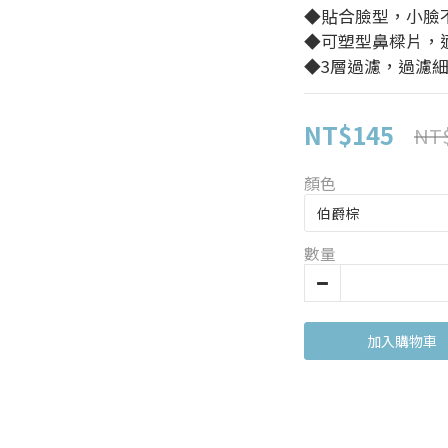
◆貼合臉型，小臉
◆可塑型鼻樑片，
◆3層過濾，過濾細
NT$145
NT
顏色
數量
加入購物車