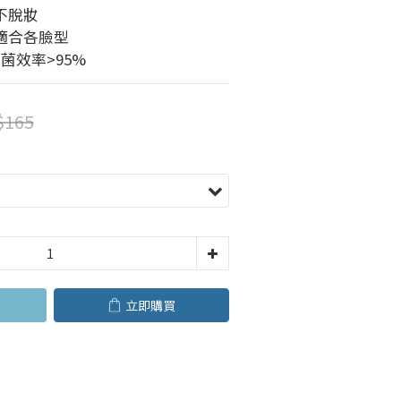
不脫妝
適合各臉型
菌效率>95%
$165
立即購買