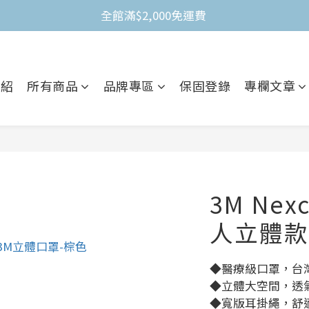
全館滿$2,000免運費 
全館滿$2,000免運費 
不限金額買就送3M Nexcare人工皮防水透氣繃(體驗包)
全館滿$2,000免運費 
介紹
所有商品
品牌專區
保固登錄
專欄文章
3M Ne
人立體款
◆醫療級口罩，台
◆立體大空間，透
◆寬版耳掛繩，舒