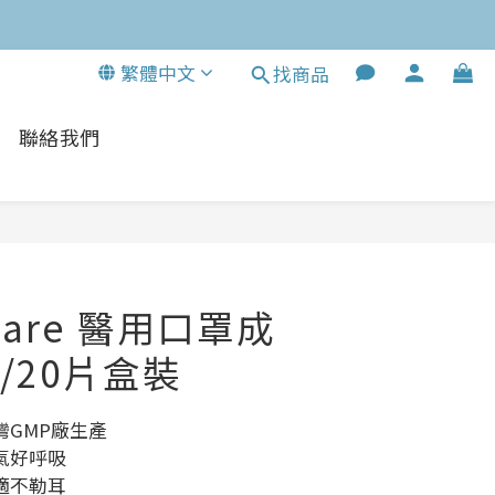
繁體中文
找商品
聯絡我們
立即購買
xcare 醫用口罩成
/20片盒裝
灣GMP廠生產
氣好呼吸
適不勒耳