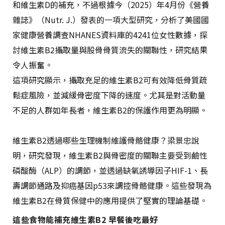
和維生素
D
的補充，不過根據今（2025）年4月份《營養
雜誌》（
Nutr. J.
）發表的一項大型研究，分析了美國國
家健康營養調查
NHANES
資料庫的
4241
位女性數據，探
討維生素
B2
攝取量與股骨骨質流失的關聯性，研究結果
令人振奮。
這項研究顯示，攝取充足的維生素
B2
可有效降低骨質疏
鬆症風險，並減緩骨密度下降的速度。尤其是對活動量
不足的人群如年長者，維生素
B2
的保護作用更為明顯。
維生素
B2
透過哪些生理機制維護骨骼健康？梁景忠說
明，研究發現，維生素
B2
與骨密度的關聯主要受到鹼性
磷酸酶（
ALP
）的調節，並透過缺氧誘導因子
HIF-1
、長
壽調節通路及抑癌基因
p53
來調控骨骼健康。這些發現為
維生素
B2
在骨質保健中的應用提供了堅實的理論基礎。
這些食物能補充維生素B2 早餐後吃最好