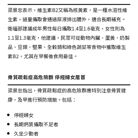
梁景忠表示，維生素
B2
又稱為核黃素，是一種水溶性維
生素，過量攝取會通過尿液排出體外，適合長期補充。
衛福部建議成年男性每日攝取
1.4
至
1.6
毫克，女性則為
1.1
至
1.3
毫克，他建議，民眾可從動物內臟、蛋黃、奶製
品、豆類、堅果、全穀類和綠色蔬菜等食物中獲取維生
素
B2
，尤其在早餐後食用最佳。
骨質疏鬆症高危險群 停經婦女居首
梁景忠指出，骨質疏鬆症的高危險群應特別注意骨質健
康，及早進行預防措施。包括：
停經婦女
長期鈣質攝取不足者
久坐少動者