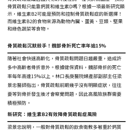
骨質疏鬆只能靠鈣質和維生素
D
嗎？根據一項最新研究顯
示，維生素
B2
可能是預防和控制骨質疏鬆症的新選擇！
而維生素
B2
的食物來源為動物內臟、蛋黃、豆類、堅果
和綠色蔬菜等食物。
骨質疏鬆沉默殺手！髖部骨折死亡率年逾15%
隨著社會快速高齡化，骨質疏鬆問題日趨嚴重，造成許
多中高齡者骨折意外。根據健保資料，髖部骨折的死亡
率每年高達
15%
以上。林口長庚醫院婦產部副部主任梁
景忠醫師指出，骨質疏鬆前期幾乎沒有明顯症狀，往往
要等到骨折發生後才會察覺問題，因此高風險族群需要
積極預防。
新研究：維生素B2有效降骨質疏鬆症風險
梁景忠說明，一般對骨質疏鬆的飲食衛教多著重於鈣質