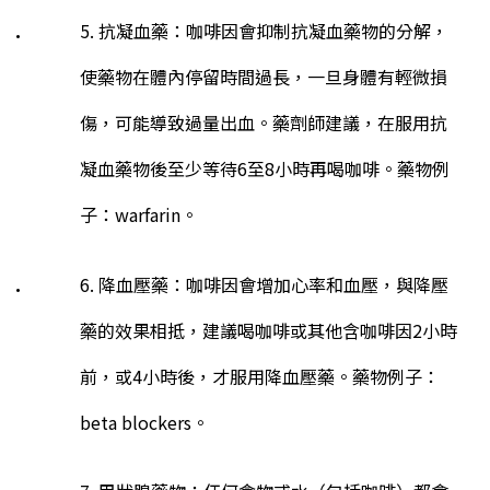
5. 抗凝血藥：咖啡因會抑制抗凝血藥物的分解，
使藥物在體內停留時間過長，一旦身體有輕微損
傷，可能導致過量出血。藥劑師建議，在服用抗
凝血藥物後至少等待
6
至
8
小時再喝咖啡。藥物例
子：
warfarin
。
6. 降血壓藥：咖啡因會增加心率和血壓，與降壓
藥的效果相抵，建議喝咖啡或其他含咖啡因
2
小時
前，或
4
小時後，才服用降血壓藥。藥物例子：
beta blockers
。