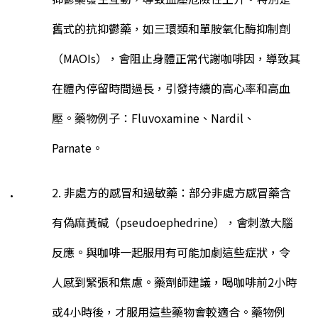
舊式的抗抑鬱藥，如三環類和單胺氧化酶抑制劑
（
MAOIs
），會阻止身體正常代謝咖啡因，導致其
在體內停留時間過長，引發持續的高心率和高血
壓。藥物例子：
Fluvoxamine
、
Nardil
、
Parnate
。
2. 非處方的感冒和過敏藥：部分非處方感冒藥含
有偽麻黃碱（
pseudoephedrine
），會刺激大腦
反應。與咖啡一起服用有可能加劇這些症狀，令
人感到緊張和焦慮。藥劑師建議，喝咖啡前
2
小時
或
4
小時後，才服用這些藥物會較適合。藥物例