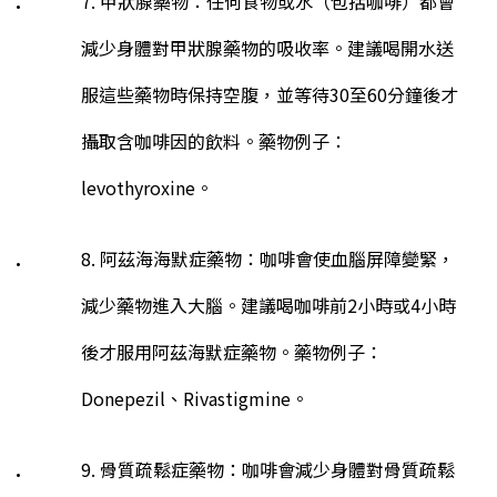
7. 甲狀腺藥物：任何食物或水（包括咖啡）都會
減少身體對甲狀腺藥物的吸收率。建議喝開水送
服這些藥物時保持空腹，並等待
30
至
60
分鐘後才
攝取含咖啡因的飲料。藥物例子：
levothyroxine
。
8. 阿茲海海默症藥物：咖啡會使血腦屏障變緊，
減少藥物進入大腦。建議喝咖啡前
2
小時或
4
小時
後才服用阿茲海默症藥物。藥物例子：
Donepezil
、
Rivastigmine
。
9. 骨質疏鬆症藥物：咖啡會減少身體對骨質疏鬆