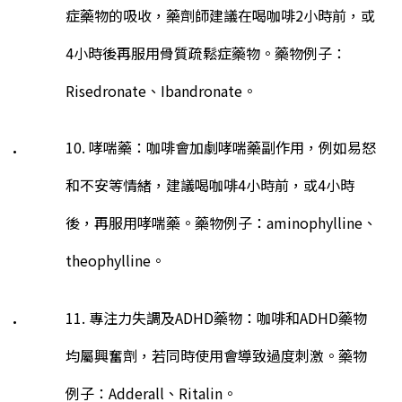
症藥物的吸收，藥劑師建議在喝咖啡
2
小時前，或
4
小時後再服用骨質疏鬆症藥物。藥物例子：
Risedronate
、
Ibandronate
。
10. 哮喘藥：咖啡會加劇哮喘藥副作用，例如易怒
和不安等情緒，建議喝咖啡
4
小時前，或
4
小時
後，再服用哮喘藥。藥物例子：
aminophylline
、
theophylline
。
11. 專注力失調及
ADHD
藥物：咖啡和
ADHD
藥物
均屬興奮劑，若同時使用會導致過度刺激。藥物
例子：
Adderall
、
Ritalin。