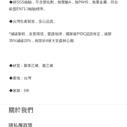
◆經SGS檢驗，不含塑化劑，無雙酚A，無PAHS，無重金屬，符合
歐盟EN71-3檢驗標準。
◆台灣生產製造，安心品質。
*減碳製程，友善環境，愛護地球，國家級PIDC認證肯定，減塑
35%減碳20%，相當於4座大安森林公園
◆材質：聚苯乙烯、聚乙烯
◆產地：台灣
◆效期：5年
關於我們
隱私權政策