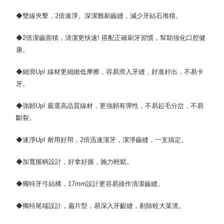
◆雙線夾擊，2倍速淨。深潔難刷齒縫，減少牙結石堆積。
◆2倍潔齒面積，清潔更快速! 搭配正確刷牙習慣，幫助強化口腔健
康。
◆細滑Up! 線材更細緻低摩擦，容易滑入牙縫，好進好出，不易卡
牙。
◆強韌Up! 嚴選高品質線材，更強韌有彈性，不易起毛分岔，不易
斷裂。
◆速淨Up! 耐用好用，2倍迅速潔牙，潔淨齒縫，一支搞定。
◆加寬握柄設計，好拿好握，施力輕鬆。
◆獨特牙弓結構，17mm設計更容易操作清潔齒縫。
◆獨特尾端設計，扁片型，易深入牙齦縫，剔除較大菜渣。