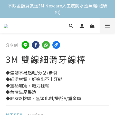
全館滿$2,000免運費 
不限金額買就送3M Nexcare人工皮防水透氣繃(體驗
包)
全館滿$2,000免運費 
分享到
3M 雙線細滑牙線棒
◆強韌不易起毛/分岔/斷裂
◆細滑材質，好進出不卡牙縫
◆握柄加寬，施力輕鬆
◆台灣生產製造
◆經SGS檢驗，無塑化劑/雙酚A/重金屬