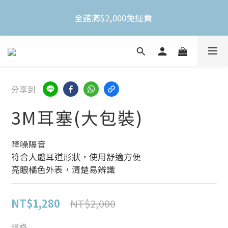
全館滿$2,000免運費 
全館滿$2,000免運費 
不限金額買就送3M Nexcare人工皮防水透氣繃(體驗
包)
全館滿$2,000免運費 
分享到
3M耳塞(大包裝)
降噪隔音
符合人體耳道形狀，使用舒適方便
亮眼橘色外表，清楚易辨識
NT$1,280
NT$2,000
規格