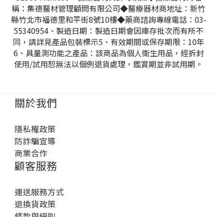
稱：集德醫材管理顧問有限公司◆醫療器材商地址：新竹
縣竹北市福德里和平街8號10樓◆藥商諮詢專線電話：03-
55340954、製造日期：製造日期會因庫存批次而有所不
同，請詳見產品包裝標示5、有效期間或保存期限：10年
6、具量測功能之產品：該商品為個人衛生用品，經拆封
使用/試用恕無法以個例退貨處理，鑑賞期並非試用期。
關於我們
隱私權政策
防詐騙宣導
商業合作
顧客服務
運送服務方式
退換貨政策
條款與細則