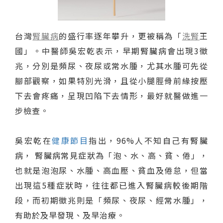
台灣
腎臟病
的盛行率逐年攀升，更被稱為「
洗腎
王
國」。中醫師吳宏乾表示，早期腎臟病會出現3徵
兆，分別是頻尿、夜尿或常水腫，尤其水腫可先從
腳部觀察，如果特別光滑，且從小腿脛骨前緣按壓
下去會疼痛，呈現凹陷下去情形，最好就醫做進一
步檢查。
吳宏乾在
健康節目
指出，96%人不知自己有腎臟
病， 腎臟病常見症狀為「泡、水、高、貧、倦」，
也就是泡泡尿、水腫、高血壓、貧血及倦怠，但當
出現這5種症狀時，往往都已進入腎臟病較後期階
段，而初期徵兆則是「頻尿、夜尿、經常水腫」，
有助於及早發現、及早治療。