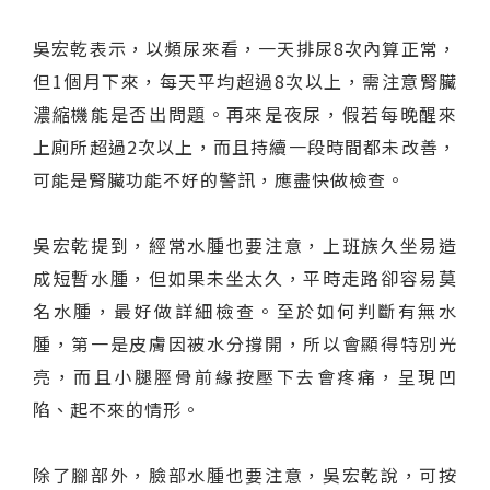
吳宏乾表示，以頻尿來看，一天排尿8次內算正常，
但1個月下來，每天平均超過8次以上，需注意腎臟
濃縮機能是否出問題。再來是夜尿，假若每晚醒來
上廁所超過2次以上，而且持續一段時間都未改善，
可能是腎臟功能不好的警訊，應盡快做檢查。
吳宏乾提到，經常水腫也要注意，上班族久坐易造
成短暫水腫，但如果未坐太久，平時走路卻容易莫
名水腫，最好做詳細檢查。至於如何判斷有無水
腫，第一是皮膚因被水分撐開，所以會顯得特別光
亮，而且小腿脛骨前緣按壓下去會疼痛，呈現凹
陷、起不來的情形。
除了腳部外，臉部水腫也要注意，吳宏乾說，可按