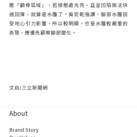
壓「顴骨區域」，若按壓處光亮，且呈凹陷無法快
速回彈，就算是水腫了。吳宏乾強調，腳部水腫因
受地心引力影響，所以較明顯，也是水腫較嚴重的
表現，應優先觀察腳部變化。
文自/三立新聞網
About
Brand Story